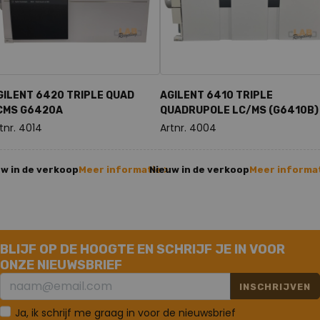
GILENT 6420 TRIPLE QUAD
AGILENT 6410 TRIPLE
CMS G6420A
QUADRUPOLE LC/MS (G6410B)
tnr. 4014
Artnr. 4004
w in de verkoop
Meer informatie >
Nieuw in de verkoop
Meer informat
BLIJF OP DE HOOGTE EN SCHRIJF JE IN VOOR
ONZE NIEUWSBRIEF
INSCHRIJVEN
Ja, ik schrijf me graag in voor de nieuwsbrief