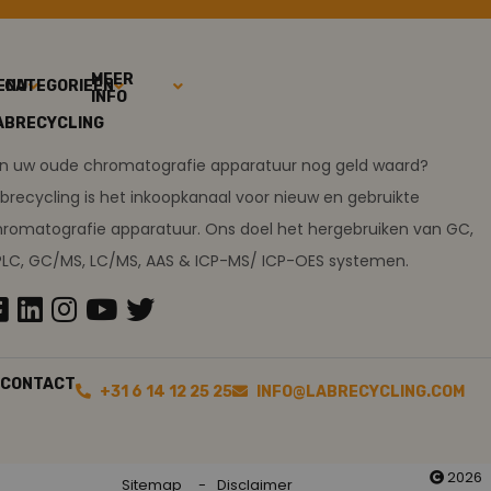
MEER
ENU
CATEGORIEËN
INFO
ABRECYCLING
ijn uw oude chromatografie apparatuur nog geld waard?
brecycling is het inkoopkanaal voor nieuw en gebruikte
romatografie apparatuur. Ons doel het hergebruiken van GC,
PLC, GC/MS, LC/MS, AAS & ICP-MS/ ICP-OES systemen.
CONTACT
+31 6 14 12 25 25
INFO@LABRECYCLING.COM
2026
Sitemap
Disclaimer