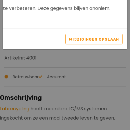
te verbeteren. Deze gegevens blijven anoniem.
AGILENT 6460 TRIPLE
QUADRUPOLE MASS
WIJZIGINGEN OPSLAAN
SPECTROMETER
Artikelnr: 4001
Betrouwbaar
Accuraat
Omschrijving
Labrecycling
heeft meerdere LC/MS systemen
ingekocht om ze een mooi tweede leven te geven.