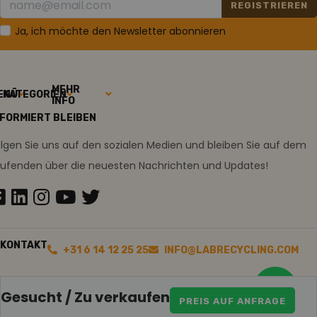
REGISTRIEREN
Ja, ich möchte den Newsletter abonnieren
MEHR
ENÜ
KATEGORIEN
INFO
NFORMIERT BLEIBEN
lgen Sie uns auf den sozialen Medien und bleiben Sie auf dem
aufenden über die neuesten Nachrichten und Updates!
KONTAKT
+31 6 14 12 25 25
INFO@LABRECYCLING.COM
Gesucht / Zu verkaufen
PREIS AUF ANFRAGE
2026
Sitemap
Disclaimer
Ollie macht ein Praktikum