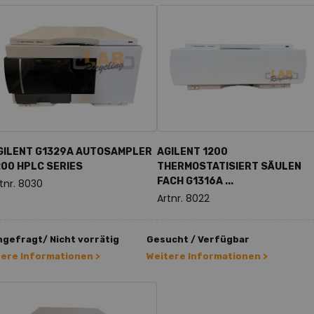
GILENT G1329A AUTOSAMPLER
AGILENT 1200
200 HPLC SERIES
THERMOSTATISIERT SÄULEN
FACH G1316A ...
tnr. 8030
Artnr. 8022
gefragt/ Nicht vorrätig
Gesucht / Verfügbar
tere Informationen >
Weitere Informationen >