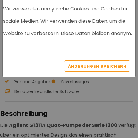
Wir verwenden analytische Cookies und Cookies für
soziale Medien. Wir verwenden diese Daten, um die
G1311A QUATERNÄRE
Website zu verbessern. Diese Daten bleiben anonym.
PUMPE 1200 HPLC-
MODUL
Artikelnr: 8032
ÄNDERUNGEN SPEICHERN
Genaue Angaben
Zuverlässiges
Benutzerfreundliche Software
Beschreibung
Die
Agilent G1311A Quat-Pumpe der Serie 1200
verfügt
über ein optimiertes Design, das einen praktisch