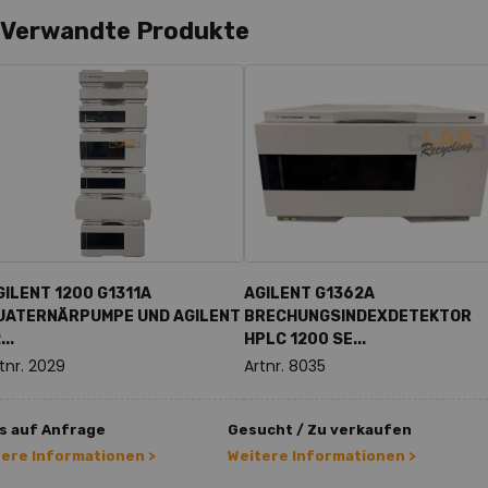
Verwandte Produkte
GILENT 1200 G1311A
AGILENT G1362A
UATERNÄRPUMPE UND AGILENT
BRECHUNGSINDEXDETEKTOR
...
HPLC 1200 SE...
tnr. 2029
Artnr. 8035
s auf Anfrage
Gesucht / Zu verkaufen
tere Informationen >
Weitere Informationen >