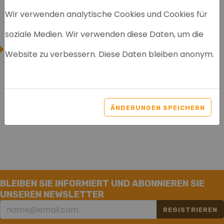
Neugierig auf die Gesichter hinter Labrecycling?
Wir verwenden analytische Cookies und Cookies für
Sehen Sie sich unser Team auf dieser Seite an!
soziale Medien. Wir verwenden diese Daten, um die
EINKAUF
Website zu verbessern. Diese Daten bleiben anonym.
Labrecycling kauft alte Chromatographiegeräte an.
Geben Sie Ihrem alten Chromatographen eine 2.
Chance!
ÄNDERUNGEN SPEICHERN
BLEIBEN SIE INFORMIERT UND ABONNIEREN SIE
UNSEREN NEWSLETTER
REGISTRIEREN