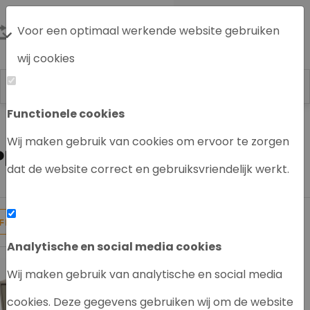
Voor een optimaal werkende website gebruiken
wij cookies
Functionele cookies
Labrecycling
HPLC systeem / en
PerkinElmer HPLC
Wij maken gebruik van cookies om ervoor te zorgen
PERKIN ELMER DETECTOR
dat de website correct en gebruiksvriendelijk werkt.
2
Producten gevonden
FILTER
Analytische en social media cookies
Wij maken gebruik van analytische en social media
cookies. Deze gegevens gebruiken wij om de website