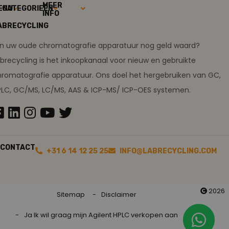
MEER
ENU
CATEGORIEËN
INFO
ABRECYCLING
ijn uw oude chromatografie apparatuur nog geld waard?
brecycling is het inkoopkanaal voor nieuw en gebruikte
romatografie apparatuur. Ons doel het hergebruiken van GC,
PLC, GC/MS, LC/MS, AAS & ICP-MS/ ICP-OES systemen.
CONTACT
+31 6 14 12 25 25
INFO@LABRECYCLING.COM
2026
Sitemap
Disclaimer
Ja Ik wil graag mijn Agilent HPLC verkopen aan