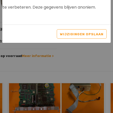
te verbeteren. Deze gegevens blijven anoniem.
ERKINELMER RID 200 SERIES
WIJZIGINGEN OPSLAAN
tnr. 8051
 op voorraad
Meer informatie >