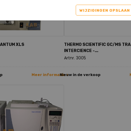
WIJZIGINGEN OPSLAAN
UANTUM XLS
THERMO SCIENTIFIC GC/MS TRA
INTERCIENCE -...
Artnr. 3005
op
Meer informatie >
Nieuw in de verkoop