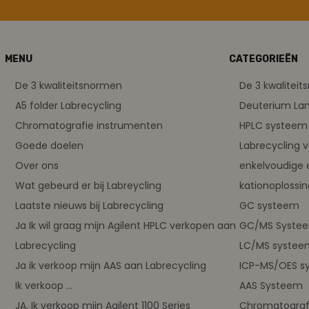
MENU
CATEGORIEËN
De 3 kwaliteitsnormen
De 3 kwalitei
A5 folder Labrecycling
Deuterium L
Chromatografie instrumenten
HPLC systeem 
Goede doelen
Labrecycling 
Over ons
enkelvoudige 
Wat gebeurd er bij Labreycling
kationoplossi
Laatste nieuws bij Labrecycling
GC systeem
Ja Ik wil graag mijn Agilent HPLC verkopen aan
GC/MS Syste
Labrecycling
LC/MS systee
Ja ik verkoop mijn AAS aan Labrecycling
ICP-MS/OES s
Ik verkoop ...
AAS Systeem
JA, Ik verkoop mijn Agilent 1100 Series
Chromatograf