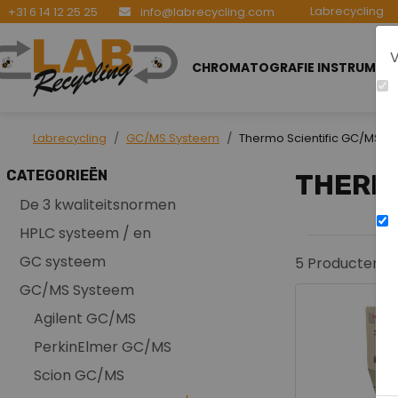
Labrecycling
+31 6 14 12 25 25
info@labrecycling.com
V
CHROMATOGRAFIE INSTRUMEN
Labrecycling
GC/MS Systeem
Thermo Scientific GC/MS
CATEGORIEËN
THERMO
De 3 kwaliteitsnormen
HPLC systeem / en
GC systeem
5
Producten g
GC/MS Systeem
Agilent GC/MS
PerkinElmer GC/MS
Scion GC/MS