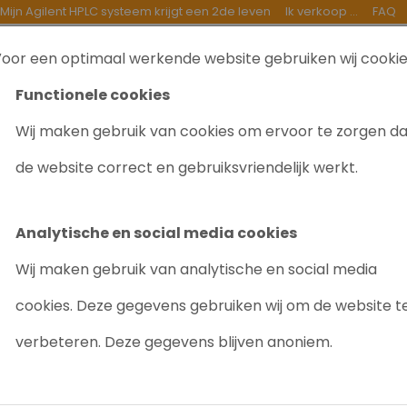
Mijn Agilent HPLC systeem krijgt een 2de leven
Ik verkoop ...
FAQ
oor een optimaal werkende website gebruiken wij cooki
TEN
INKOOP
GOEDE DOELEN
OVER ONS
B
Functionele cookies
Wij maken gebruik van cookies om ervoor te zorgen d
de website correct en gebruiksvriendelijk werkt.
 SCIENTIFIC GC/MS
Analytische en social media cookies
evonden
Wij maken gebruik van analytische en social media
cookies. Deze gegevens gebruiken wij om de website t
verbeteren. Deze gegevens blijven anoniem.