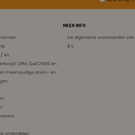
MEER INFO
tsnormen
De algemene voorwaarden van 
amp
B.V.
/ en
verkoopt CRM, QuEChERS en
en meervoudige anion- en
ngen
em
m
ysteem
ie onderdelen