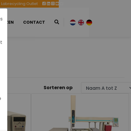
Labrecycling Outlet
es
EURZEN
CONTACT
at
Sorteren op
e