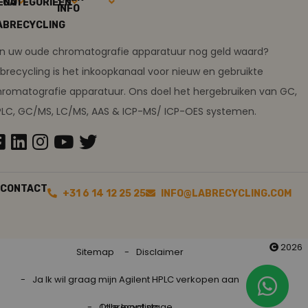
ENU
CATEGORIEËN
INFO
ABRECYCLING
ijn uw oude chromatografie apparatuur nog geld waard?
brecycling is het inkoopkanaal voor nieuw en gebruikte
romatografie apparatuur. Ons doel het hergebruiken van GC,
PLC, GC/MS, LC/MS, AAS & ICP-MS/ ICP-OES systemen.
CONTACT
+31 6 14 12 25 25
INFO@LABRECYCLING.COM
2026
Sitemap
Disclaimer
Ja Ik wil graag mijn Agilent HPLC verkopen aan
Ollie loopt stage
Labrecycling