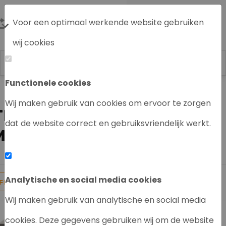
Voor een optimaal werkende website gebruiken
wij cookies
Functionele cookies
Labrecycling
HPLC systeem / en
Thermo Scientific HPLC
Wij maken gebruik van cookies om ervoor te zorgen
THERMO SCIENTIFIC HPLC
dat de website correct en gebruiksvriendelijk werkt.
MODULE
Analytische en social media cookies
9
Producten gevonden
FILTER
Wij maken gebruik van analytische en social media
cookies. Deze gegevens gebruiken wij om de website