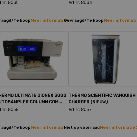
tnr. 8065
Artnr. 8064
raagd/Te koop
Meer informatie >
Gevraagd/Te koop
Meer informati
HERMO ULTIMATE DIONEX 3000
THERMO SCIENTIFIC VANQUISH
UTOSAMPLER COLUMN COM...
CHARGER (NIEUW)
tnr. 8058
Artnr. 8057
raagd/Te koop
Meer informatie >
Niet op voorraad
Meer informatie 