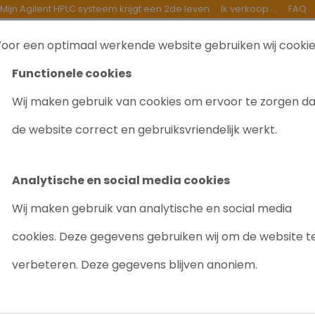
Mijn Agilent HPLC systeem krijgt een 2de leven
Ik verkoop ...
FAQ
oor een optimaal werkende website gebruiken wij cooki
TEN
INKOOP
GOEDE DOELEN
OVER ONS
B
Functionele cookies
Wij maken gebruik van cookies om ervoor te zorgen d
HPLC Systeem
de website correct en gebruiksvriendelijk werkt.
NT HPLC SYSTEEM
Op deze pagina vind j
Wij bieden de volgend
Analytische en social media cookies
Wij maken gebruik van analytische en social media
Agilent 1100
Agilent 1200
cookies. Deze gegevens gebruiken wij om de website t
Agilent 1260 Infinit
verbeteren. Deze gegevens blijven anoniem.
Agilent 1290