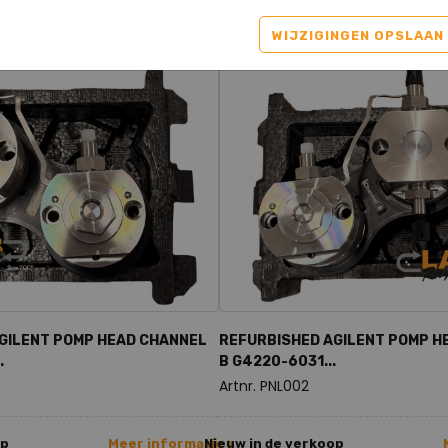
gevonden
WIJZIGINGEN OPSLAAN
GILENT POMP HEAD CHANNEL
REFURBISHED AGILENT POMP H
.
B G4220-6031...
Artnr. PNL002
op
Meer informatie >
Nieuw in de verkoop