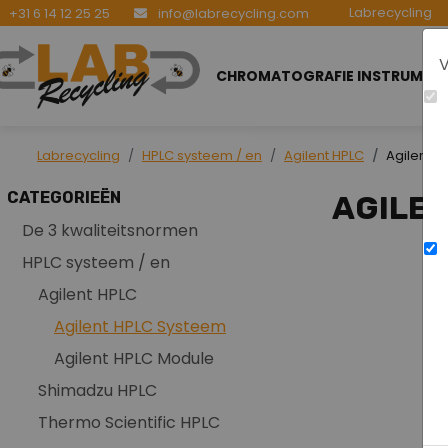
Labrecycling
+31 6 14 12 25 25
info@labrecycling.com
V
CHROMATOGRAFIE INSTRUMEN
Labrecycling
HPLC systeem / en
Agilent HPLC
Agilent 
CATEGORIEËN
AGILE
De 3 kwaliteitsnormen
HPLC systeem / en
Agilent HPLC
Agilent HPLC Systeem
Agilent HPLC Module
Shimadzu HPLC
Thermo Scientific HPLC