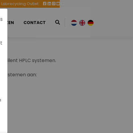
Labrecycling Outlet
es
EURZEN
CONTACT
at
e Agilent HPLC systemen.
e systemen aan:
e
y II