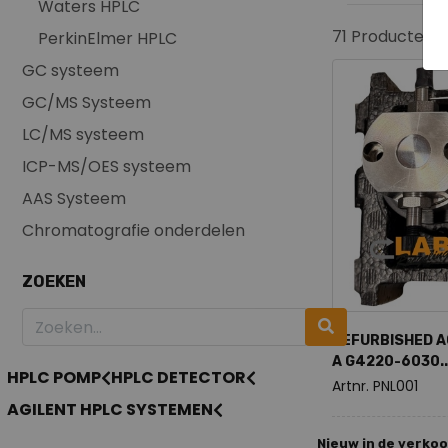
Waters HPLC
71
Producten 
PerkinElmer HPLC
GC systeem
GC/MS Systeem
LC/MS systeem
ICP-MS/OES systeem
AAS Systeem
Chromatografie onderdelen
ZOEKEN
REFURBISHED A
A G4220-6030..
HPLC POMP
HPLC DETECTOR
Artnr. PNL001
AGILENT HPLC SYSTEMEN
Nieuw in de verko